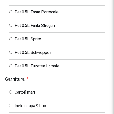
Pet 0.5L Fanta Portocale
Pet 0.5L Fanta Struguri
Pet 0.5L Sprite
Pet 0.5L Schweppes
Pet 0.5L Fuzetea Lămâie
Garnitura
*
Pet 0.5L Fuzetea Piersici
Cartofi mari
Pet 0.5L Fuzetea Fructe de Padure
Inele ceapa 9 buc
Pet 0.33L Cappy Nectar Piersici