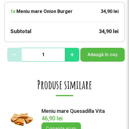
1x
Meniu mare Onion Burger
34,90 lei
Subtotal
34,90 lei
C
−
+
Adaugă în coș
a
n
t
i
Produse similare
t
a
t
e
Meniu mare Quesadilla Vita
M
46,90
lei
e
n
Comanda acum