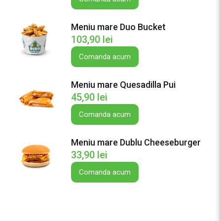
i
u
Meniu mare Duo Bucket
m
103,90
lei
a
r
Comanda acum
e
O
Meniu mare Quesadilla Pui
n
45,90
lei
i
o
Comanda acum
n
B
Meniu mare Dublu Cheeseburger
u
33,90
lei
r
Comanda acum
g
e
r