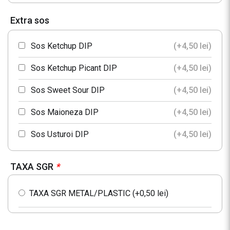
Pet 0.33L Cappy Nectar Portocale
Extra sos
Sticla 330ml Heineken
Sos Ketchup DIP
(+
4,50
lei
)
Pet 0,5L Apa plata
Sos Ketchup Picant DIP
(+
4,50
lei
)
Sos Sweet Sour DIP
(+
4,50
lei
)
Pet 0,5L Apa minerala
Sos Maioneza DIP
(+
4,50
lei
)
Sos Usturoi DIP
(+
4,50
lei
)
TAXA SGR
*
TAXA SGR METAL/PLASTIC (+
0,50
lei
)