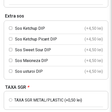
Pet 0.5L Cappy Nectar Portocale
Extra sos
Sticla 330ml Heineken
Sos Ketchup DIP
(+
4,50
lei
)
Apa plata
Sos Ketchup Picant DIP
(+
4,50
lei
)
Sos Sweet Sour DIP
(+
4,50
lei
)
Apa minerala
Sos Maioneza DIP
(+
4,50
lei
)
Sos usturoi DIP
(+
4,50
lei
)
TAXA SGR
*
TAXA SGR METAL/PLASTIC (+
0,50
lei
)