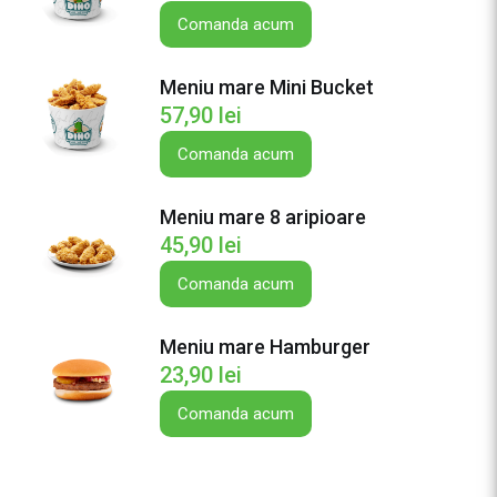
n
Comanda acum
i
u
Meniu mare Mini Bucket
m
57,90
lei
a
r
Comanda acum
e
F
Meniu mare 8 aripioare
r
45,90
lei
e
s
Comanda acum
h
P
Meniu mare Hamburger
u
23,90
lei
i
Comanda acum
s
o
r