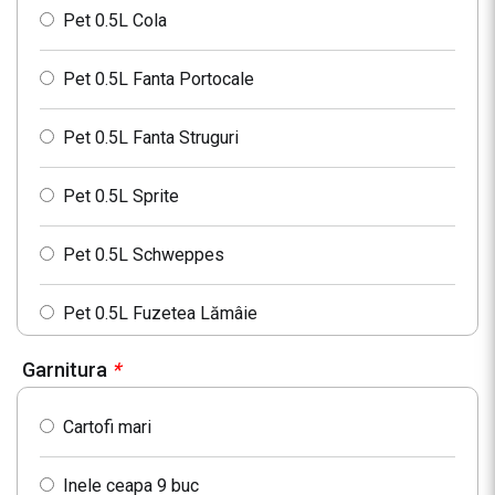
Pet 0.5L Cola
Pet 0.5L Fanta Portocale
Pet 0.5L Fanta Struguri
Pet 0.5L Sprite
Pet 0.5L Schweppes
Pet 0.5L Fuzetea Lămâie
Garnitura
*
Pet 0.5L Fuzetea Piersici
Cartofi mari
Pet 0.5L Fuzetea Fructe de Padure
Inele ceapa 9 buc
Pet 0.5L Cappy Nectar Piersici