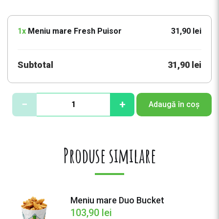
1x
Meniu mare Fresh Puisor
31,90 lei
Subtotal
31,90 lei
C
−
+
Adaugă în coș
a
n
t
i
Produse similare
t
a
t
e
Meniu mare Duo Bucket
M
103,90
lei
e