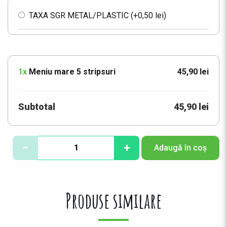
TAXA SGR METAL/PLASTIC (+
0,50
lei
)
1x
Meniu mare 5 stripsuri
45,90 lei
Subtotal
45,90 lei
C
−
+
Adaugă în coș
a
n
t
i
Produse similare
t
a
t