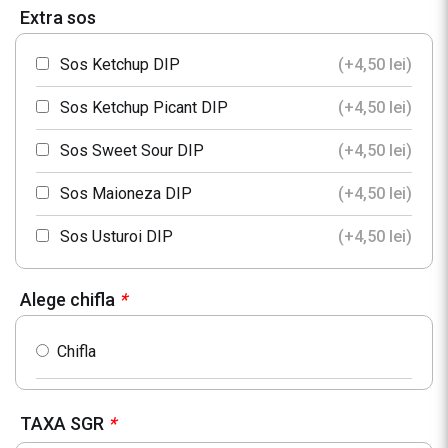
Extra sos
Pet 0.5L Fuzetea Piersici
Sos Ketchup DIP
(+
4,50
lei
)
Pet 0.5L Fuzetea Fructe de Padure
Sos Ketchup Picant DIP
(+
4,50
lei
)
Pet 0.33L Cappy Nectar Piersici
Sos Sweet Sour DIP
(+
4,50
lei
)
Pet 0.33L Cappy Nectar Portocale
Sos Maioneza DIP
(+
4,50
lei
)
Sticla 330ml Heineken
Sos Usturoi DIP
(+
4,50
lei
)
Pet 0.5L Apa plata
Alege chifla
*
Pet 0.5L Apa minerala
Chifla
TAXA SGR
*