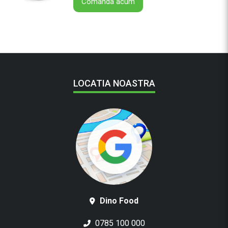
Comanda acum
r
i
LOCATIA NOASTRA
Dino Food
0785 100 000