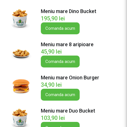
e
Meniu mare Dino Bucket
M
195,90
lei
e
n
Comanda acum
i
u
Meniu mare 8 aripioare
m
45,90
lei
a
r
Comanda acum
e
5
Meniu mare Onion Burger
s
34,90
lei
t
r
Comanda acum
i
p
Meniu mare Duo Bucket
s
103,90
lei
u