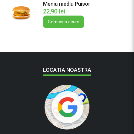
i
Meniu mediu Puisor
u
22,90
lei
Comanda acum
LOCATIA NOASTRA