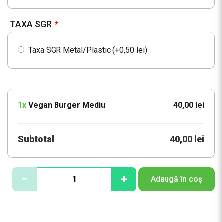
TAXA SGR
*
Taxa SGR Metal/Plastic (+
0,50
lei
)
1x
Vegan Burger Mediu
40,00 lei
Subtotal
40,00 lei
C
−
+
Adaugă în coș
a
n
t
i