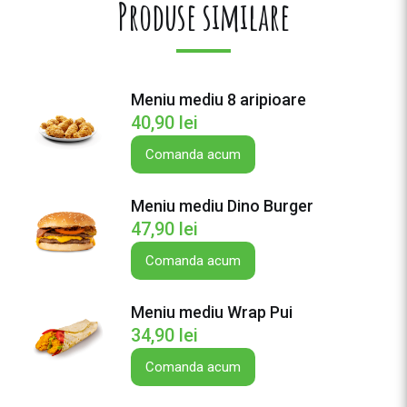
Produse similare
t
a
t
e
Meniu mediu 8 aripioare
V
40,90
lei
e
g
Comanda acum
a
n
Meniu mediu Dino Burger
B
47,90
lei
u
r
Comanda acum
g
e
Meniu mediu Wrap Pui
r
34,90
lei
M
e
Comanda acum
d