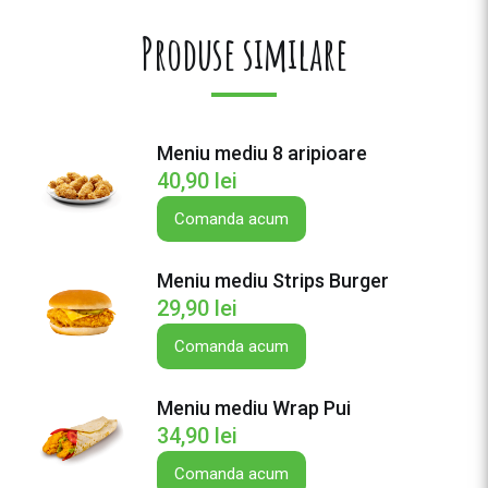
t
i
Produse similare
t
a
t
e
Meniu mediu 8 aripioare
M
40,90
lei
e
n
Comanda acum
i
u
Meniu mediu Strips Burger
m
29,90
lei
e
d
Comanda acum
i
u
Meniu mediu Wrap Pui
Q
34,90
lei
u
e
Comanda acum