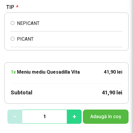
TIP
*
NEPICANT
PICANT
1x
Meniu mediu Quesadilla Vita
41,90 lei
Subtotal
41,90 lei
C
−
+
Adaugă în coș
a
n