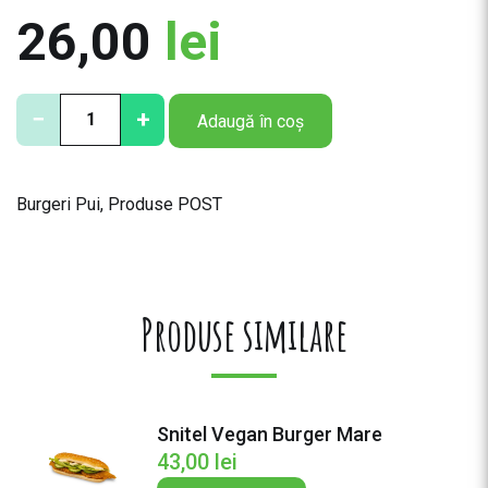
26,00
lei
C
−
+
Adaugă în coș
a
n
t
Burgeri Pui
,
Produse POST
i
t
a
t
e
Produse similare
S
n
i
t
Snitel Vegan Burger Mare
e
43,00
lei
l