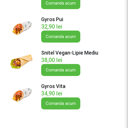
V
Comanda acum
e
g
Gyros Pui
a
32,90
lei
n
B
Comanda acum
u
r
Snitel Vegan-Lipie Mediu
g
38,00
lei
e
Comanda acum
r
Gyros Vita
34,90
lei
Comanda acum