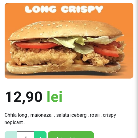
12,90
lei
Chfila long , maioneza , salata iceberg , rosii , crispy
nepicant .
C