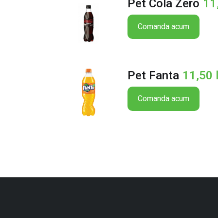
Pet Cola Zero
11
Comanda acum
Pet Fanta
11,50
Comanda acum