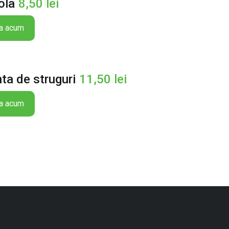
ola
8,50
lei
a acum
ta de struguri
11,50
lei
a acum