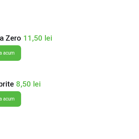
la Zero
11,50
lei
a acum
rite
8,50
lei
a acum