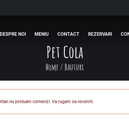
DESPRE NOI
MENIU
CONTACT
REZERVARI
CO
Pet Cola
Home
/
Bauturi
an nu preluam comenzi. Va rugam sa reveniti.