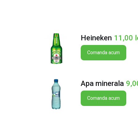
Heineken
11,00
l
Comanda acum
Apa minerala
9,
Comanda acum