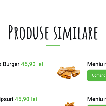
Produse similare
x Burger
45,90
lei
Meniu 
Comand
ipsuri
45,90
lei
Meniu m