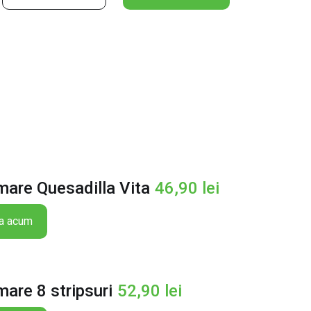
a
n
t
i
t
a
t
e
M
e
n
i
mare Quesadilla Vita
46,90
lei
u
m
a acum
a
r
e
Q
are 8 stripsuri
52,90
lei
u