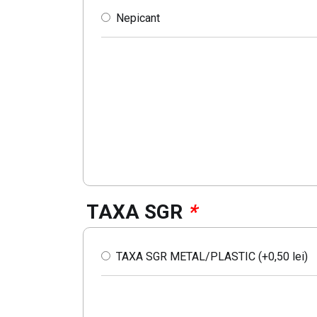
Pet 0.5L Cappy Nectar Piersici
Nepicant
Pet 0.5L Cappy Nectar Portocale
Sticla 330ml Heineken
Apa plata
Apa minerala
TAXA SGR
*
TAXA SGR METAL/PLASTIC (+
0,50
lei
)