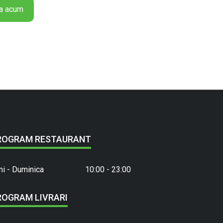
e
a acum
s
a
d
i
l
l
a
P
u
i
ROGRAM RESTAURANT
ni - Duminica
10:00 - 23:00
ROGRAM LIVRARI