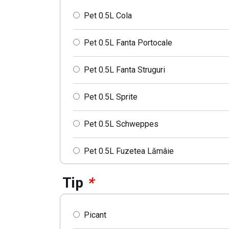
Pet 0.5L Cola
Pet 0.5L Fanta Portocale
Pet 0.5L Fanta Struguri
Pet 0.5L Sprite
Pet 0.5L Schweppes
Pet 0.5L Fuzetea Lămâie
Pet 0.5L Fuzetea Piersici
Tip
*
Pet 0.5L Fuzetea Fructe de Padure
Picant