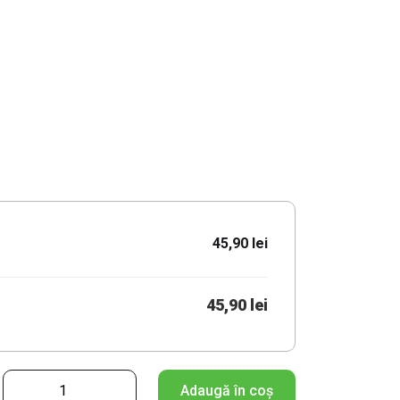
45,90 lei
45,90 lei
C
Adaugă în coș