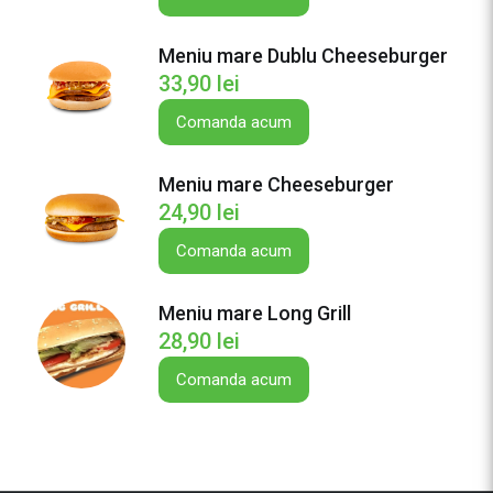
i
u
Meniu mare Dublu Cheeseburger
m
33,90
lei
a
r
Comanda acum
e
L
Meniu mare Cheeseburger
o
24,90
lei
n
g
Comanda acum
C
r
Meniu mare Long Grill
i
28,90
lei
s
Comanda acum
p
y