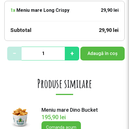
1x
Meniu mare Long Crispy
29,90 lei
Subtotal
29,90 lei
C
−
+
Adaugă în coș
a
n
t
i
Produse similare
t
a
t
e
Meniu mare Dino Bucket
M
195,90
lei
e
n
Comanda acum