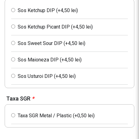
Pet 0.5L Fuzetea Fructe de Padure
Sos Ketchup DIP (+
4,50
lei
)
Pet 0.33L Cappy Nectar Piersici
Sos Ketchup Picant DIP (+
4,50
lei
)
Pet 0.33L Cappy Nectar Portocale
Sos Sweet Sour DIP (+
4,50
lei
)
Sticla 330ml Heineken
Sos Maioneza DIP (+
4,50
lei
)
Pet 0.5L Apa plata
Sos Usturoi DIP (+
4,50
lei
)
Pet 0.5L Apa minerala
Taxa SGR
*
Taxa SGR Metal / Plastic (+
0,50
lei
)