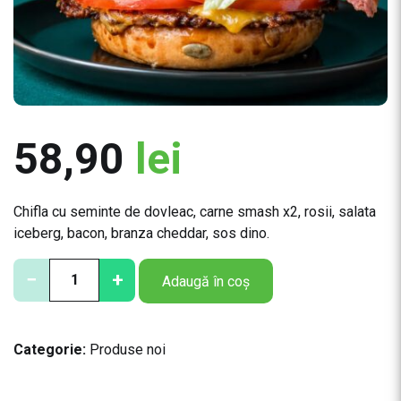
58,90
lei
Chifla cu seminte de dovleac, carne smash x2, rosii, salata
iceberg, bacon, branza cheddar, sos dino.
C
−
+
Adaugă în coș
a
n
t
Categorie:
Produse noi
i
t
a