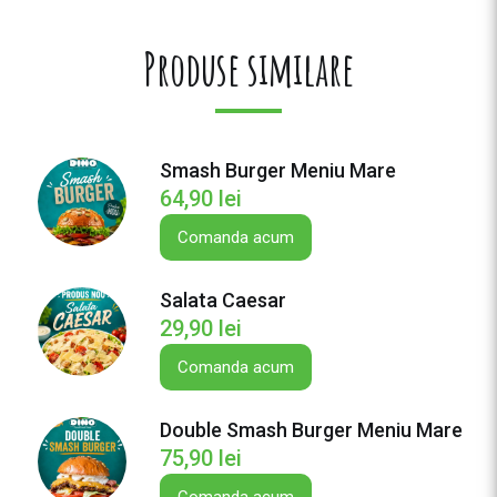
t
e
Produse similare
D
o
u
b
Smash Burger Meniu Mare
l
64,90
lei
e
S
Comanda acum
m
a
Salata Caesar
s
29,90
lei
h
B
Comanda acum
u
r
Double Smash Burger Meniu Mare
g
75,90
lei
e