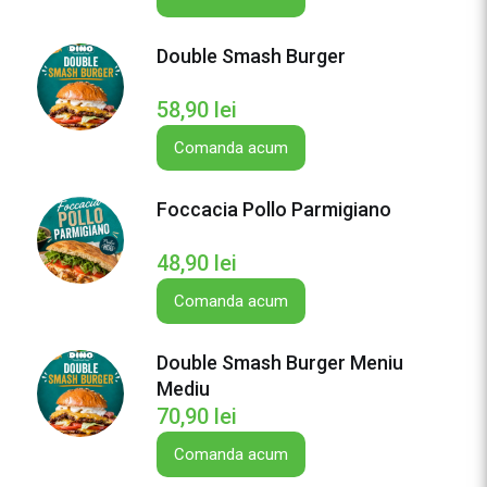
C
a
Double Smash Burger
e
s
58,90
lei
a
r
Comanda acum
Foccacia Pollo Parmigiano
48,90
lei
Comanda acum
Double Smash Burger Meniu
Mediu
70,90
lei
Comanda acum