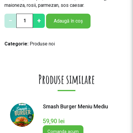
maioneza, rosii, parmezan, sos caesar.
C
−
+
Adaugă în coș
a
n
t
Categorie:
Produse noi
i
t
a
t
e
Produse similare
F
o
c
c
Smash Burger Meniu Mediu
a
c
59,90
lei
i
a
Comanda acum