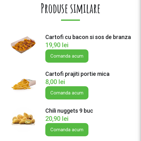
e
Produse similare
4
N
u
g
Cartofi cu bacon si sos de branza
g
19,90
lei
e
t
Comanda acum
s
Cartofi prajiti portie mica
8,00
lei
Comanda acum
Chili nuggets 9 buc
20,90
lei
Comanda acum