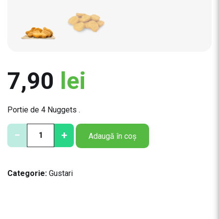
7,90
lei
Portie de 4 Nuggets .
C
−
+
Adaugă în coș
a
n
t
Categorie:
Gustari
i
t
a
t