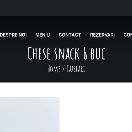
DESPRE NOI
MENIU
CONTACT
REZERVARI
CO
Chese snack 6 buc
Home
/
Gustari