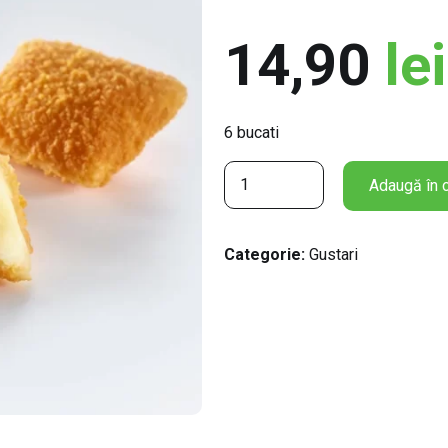
14,90
lei
6 bucati
C
Adaugă în 
a
n
t
Categorie:
Gustari
i
t
a
t
e
C
h
e