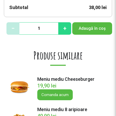
Subtotal
38,00 lei
C
−
+
Adaugă în coș
a
n
t
i
Produse similare
t
a
t
e
Meniu mediu Cheeseburger
S
19,90
lei
n
i
Comanda acum
t
e
Meniu mediu 8 aripioare
l
40,90
lei