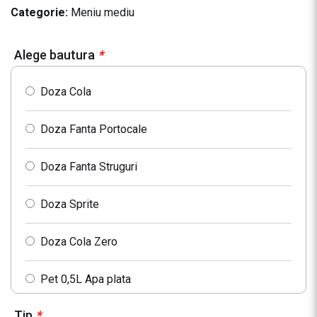
Categorie:
Meniu mediu
Alege bautura
*
Doza Cola
Doza Fanta Portocale
Doza Fanta Struguri
Doza Sprite
Doza Cola Zero
Pet 0,5L Apa plata
Tip
*
Pet 0,5L Apa minerala