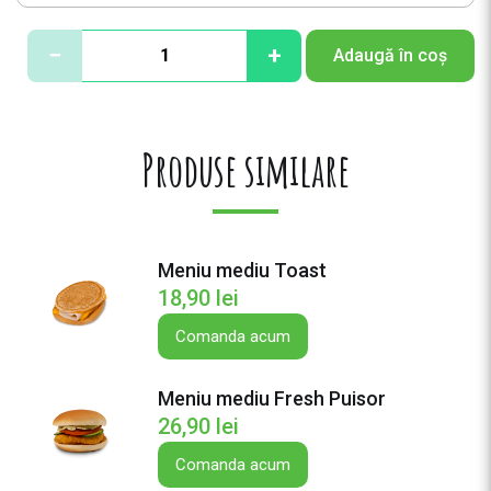
C
−
+
Adaugă în coș
a
n
t
i
Produse similare
t
a
t
e
Meniu mediu Toast
M
18,90
lei
e
n
Comanda acum
i
u
Meniu mediu Fresh Puisor
m
26,90
lei
e
d
Comanda acum
i