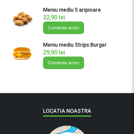
u
Meniu mediu 5 aripioare
Q
32,90
lei
u
e
Comanda acum
s
a
Meniu mediu Strips Burger
d
29,90
lei
i
Comanda acum
l
l
a
P
u
i
LOCATIA NOASTRA