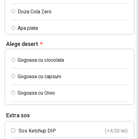
Doza Cola Zero
Apa plata
Alege desert
*
Apa minerala
Gogoasa cu ciocolata
Cappy Nectar Portocale 0.33L
Gogoasa cu capsuni
Cappy Nectar Piersici 0.33L
Gogoasa cu Oreo
Extra sos
Sos Ketchup DIP
(+
4,50
lei
)