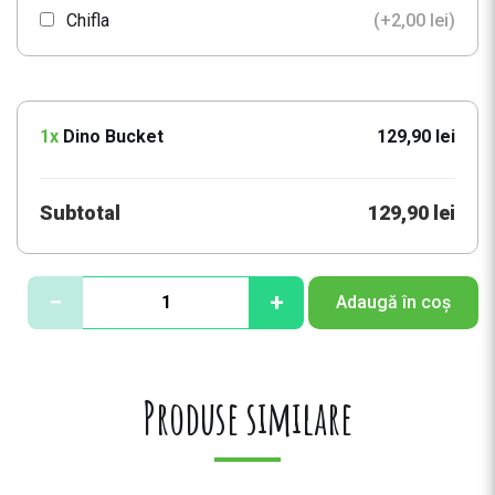
Chifla
(+
2,00
lei
)
1x
Dino Bucket
129,90 lei
Subtotal
129,90 lei
C
−
+
Adaugă în coș
a
n
t
i
Produse similare
t
a
t