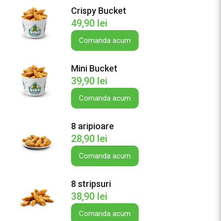
e
Crispy Bucket
D
49,90
lei
i
n
Comanda acum
o
B
Mini Bucket
u
39,90
lei
c
k
Comanda acum
e
t
8 aripioare
28,90
lei
Comanda acum
8 stripsuri
38,90
lei
Comanda acum