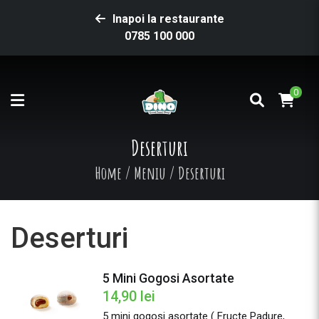
Inapoi la restaurante
0785 100 000
0
Deserturi
Home
/
Meniu
/
Deserturi
Deserturi
5 Mini Gogosi Asortate
14,90
lei
5 mini gogosi asortate ( Fructe Padure,